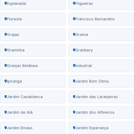
Esplanada
Filgueiras
Floresta
Francisco Bernardino
Grajaú
Grama
Graminha
Granbery
Granjas Betânea
Industrial
Ipiranga
Jardim Bom Clima
Jardim Casablanca
Jardim das Laranjeiras
Jardim de Alá
Jardim dos Alfineiros
Jardim Emaús
Jardim Esperança