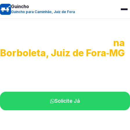
Guincho
Guincho para Caminhão, Juiz de Fora
Guincho para Caminhão
na
Borboleta, Juiz de Fora‑MG
Atendimento de apoio a veículos grandes.
Profissionais qualificados na sua região.
Solicite Já