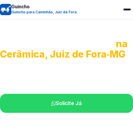
Guincho
Guincho para Caminhão, Juiz de Fora
Guincho para Caminhão
na
Cerâmica, Juiz de Fora‑MG
Atendimento de apoio a veículos grandes.
Profissionais qualificados na sua região.
Solicite Já