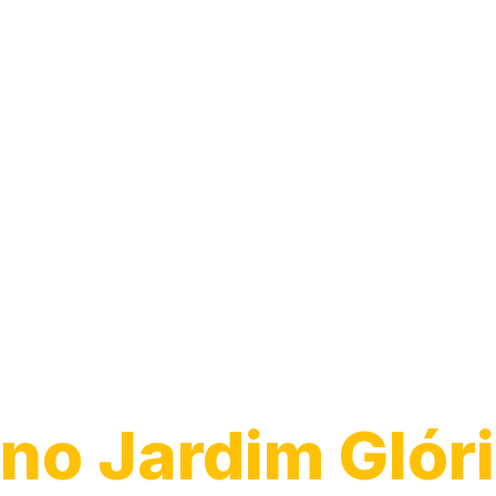
Guincho para
Caminhão
no Jardim Glóri