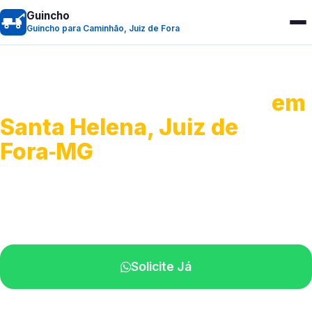
Guincho
Guincho para Caminhão, Juiz de Fora
Guincho para Caminhão
em
Santa Helena, Juiz de
Fora‑MG
Atendimento de apoio a veículos grandes.
Profissionais qualificados na sua região.
Solicite Já