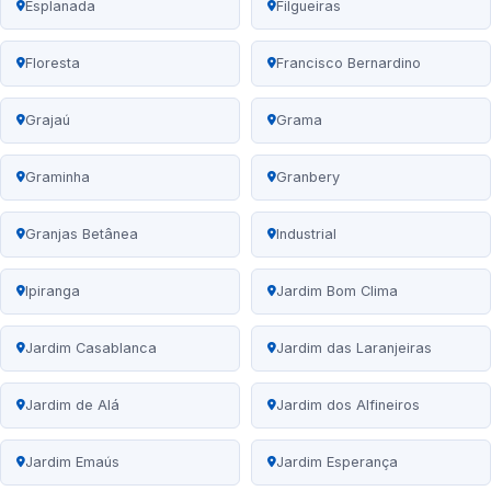
Esplanada
Filgueiras
Floresta
Francisco Bernardino
Grajaú
Grama
Graminha
Granbery
Granjas Betânea
Industrial
Ipiranga
Jardim Bom Clima
Jardim Casablanca
Jardim das Laranjeiras
Jardim de Alá
Jardim dos Alfineiros
Jardim Emaús
Jardim Esperança