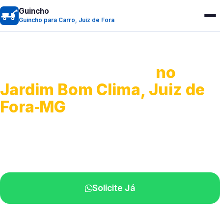
Guincho
Guincho para Carro, Juiz de Fora
Guincho para Carro
no
Jardim Bom Clima, Juiz de
Fora‑MG
Serviço ágil de transporte automotivo.
Equipe especializada perto de você.
Solicite Já