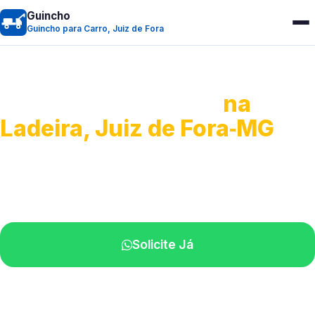
Guincho
Guincho para Carro, Juiz de Fora
Guincho para Carro
na
Ladeira, Juiz de Fora‑MG
Serviço ágil de transporte automotivo.
Equipe especializada perto de você.
Solicite Já