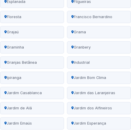
Esplanada
Filgueiras
Floresta
Francisco Bernardino
Grajaú
Grama
Graminha
Granbery
Granjas Betânea
Industrial
Ipiranga
Jardim Bom Clima
Jardim Casablanca
Jardim das Laranjeiras
Jardim de Alá
Jardim dos Alfineiros
Jardim Emaús
Jardim Esperança