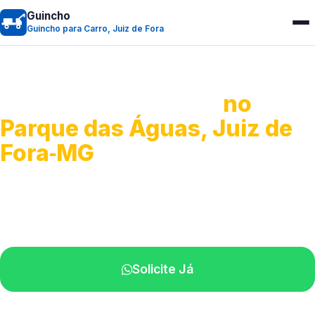
Guincho
Guincho para Carro, Juiz de Fora
Guincho para Carro
no
Parque das Águas, Juiz de
Fora‑MG
Serviço ágil de transporte automotivo.
Equipe especializada perto de você.
Solicite Já