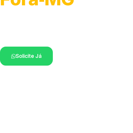
Serviço ágil de transporte automotivo.
Equipe especializada perto de você.
Solicite Já