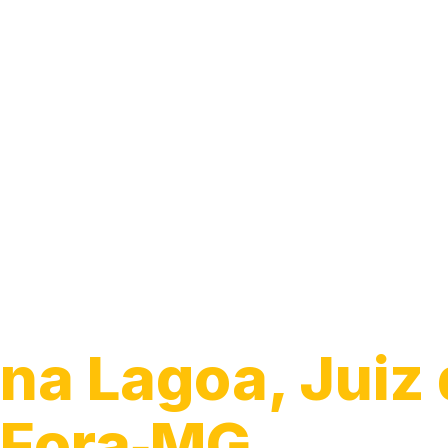
Guincho para C
na Lagoa, Juiz
Fora‑MG