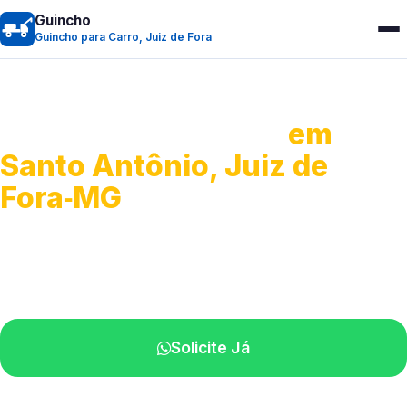
Guincho
Guincho para Carro, Juiz de Fora
Guincho para Carro
em
Santo Antônio, Juiz de
Fora‑MG
Serviço ágil de transporte automotivo.
Equipe especializada perto de você.
Solicite Já