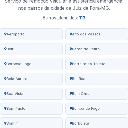
Serviço de remoção veicular e assistência emergencial
nos bairros da cidade de Juiz de Fora‑MG.
Bairros atendidos:
113
Aeroporto
Alto dos Passos
Bairu
Barão do Retiro
Barbosa Lage
Barreira do Triunfo
Bela Aurora
Benfica
Boa Vista
Bom Clima
Bom Pastor
Bomba de Fogo
Bonfim
Borboleta