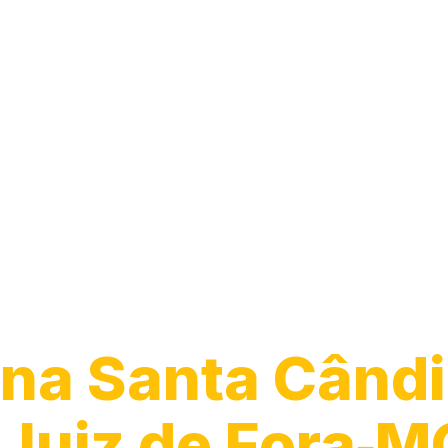
Guincho para C
na Santa Cândi
Juiz de Fora‑M