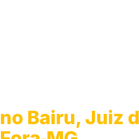
Guincho 24h
no Bairu, Juiz 
Fora‑MG