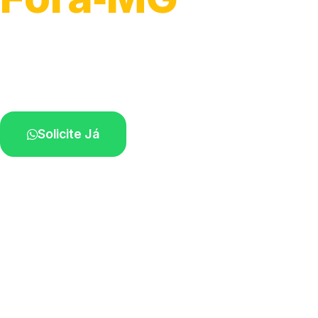
Atendimento para remoção veicular.
Profissionais atuando na sua região.
Solicite Já