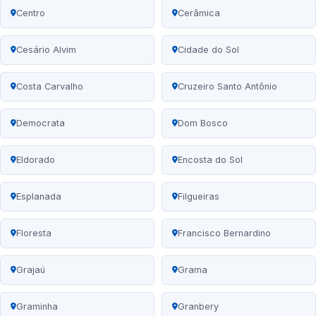
Centro
Cerâmica
Cesário Alvim
Cidade do Sol
Costa Carvalho
Cruzeiro Santo Antônio
Democrata
Dom Bosco
Eldorado
Encosta do Sol
Esplanada
Filgueiras
Floresta
Francisco Bernardino
Grajaú
Grama
Graminha
Granbery