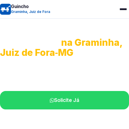
Guincho
Graminha, Juiz de Fora
Guincho 24h
na Graminha,
Juiz de Fora‑MG
Atendimento para remoção veicular.
Profissionais atuando na sua região.
Solicite Já