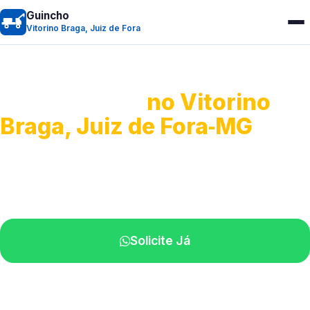
Guincho
Vitorino Braga, Juiz de Fora
Guincho 24h
no Vitorino
Braga, Juiz de Fora‑MG
Atendimento para remoção veicular.
Profissionais atuando na sua região.
Solicite Já