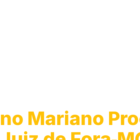
Guincho 24h
no Mariano Pro
Juiz de Fora‑M