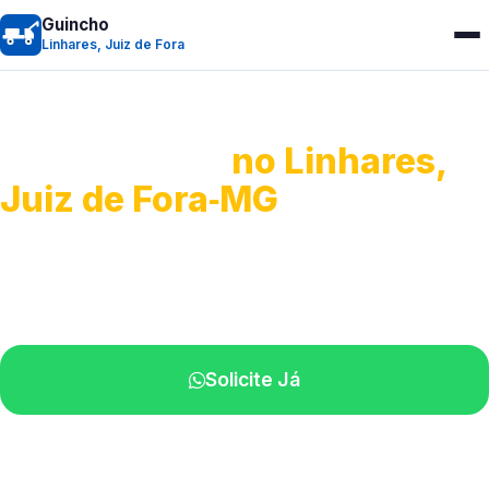
Guincho
Linhares, Juiz de Fora
Guincho 24h
no Linhares,
Juiz de Fora‑MG
Atendimento para remoção veicular.
Profissionais atuando na sua região.
Solicite Já