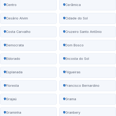
Centro
Cerâmica
Cesário Alvim
Cidade do Sol
Costa Carvalho
Cruzeiro Santo Antônio
Democrata
Dom Bosco
Eldorado
Encosta do Sol
Esplanada
Filgueiras
Floresta
Francisco Bernardino
Grajaú
Grama
Graminha
Granbery