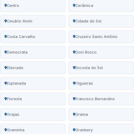
Centro
Cerâmica
Cesário Alvim
Cidade do Sol
Costa Carvalho
Cruzeiro Santo Antônio
Democrata
Dom Bosco
Eldorado
Encosta do Sol
Esplanada
Filgueiras
Floresta
Francisco Bernardino
Grajaú
Grama
Graminha
Granbery