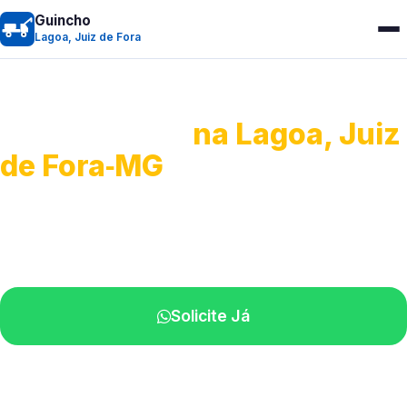
Guincho
Lagoa, Juiz de Fora
Guincho 24h
na Lagoa, Juiz
de Fora‑MG
Atendimento para remoção veicular.
Profissionais atuando na sua região.
Solicite Já