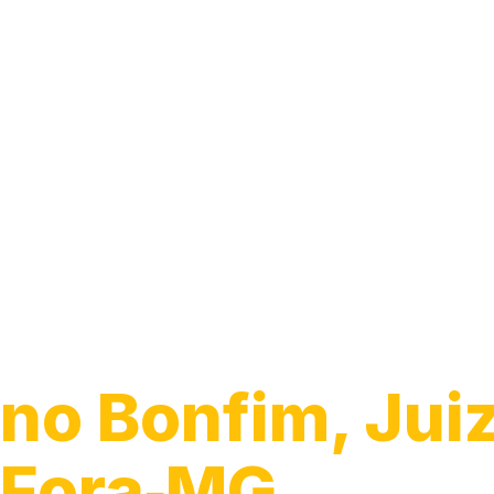
Guincho 24h
no Bonfim, Jui
Fora‑MG