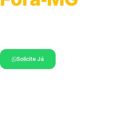
Atendimento para remoção veicular.
Profissionais atuando na sua região.
Solicite Já