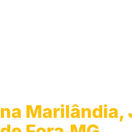
Guincho 24h
na Marilândia, 
de Fora‑MG