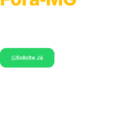
Atendimento para remoção veicular.
Profissionais atuando na sua região.
Solicite Já