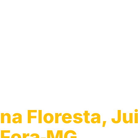
Guincho 24h
na Floresta, Ju
Fora‑MG