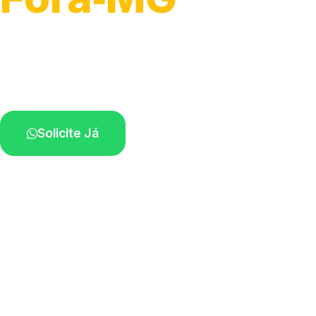
Atendimento para remoção veicular.
Profissionais atuando na sua região.
Solicite Já