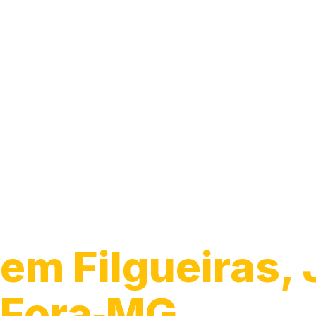
Guincho 24h
em Filgueiras, 
Fora‑MG