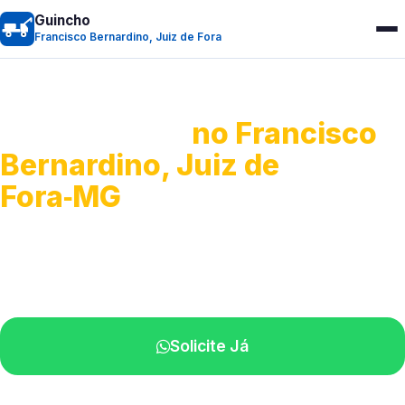
Guincho
Francisco Bernardino, Juiz de Fora
Guincho 24h
no Francisco
Bernardino, Juiz de
Fora‑MG
Atendimento para remoção veicular.
Profissionais atuando na sua região.
Solicite Já