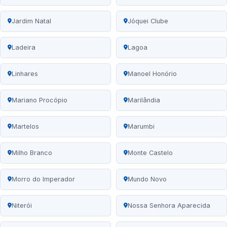
Jardim Natal
Jóquei Clube
Ladeira
Lagoa
Linhares
Manoel Honório
Mariano Procópio
Marilândia
Martelos
Marumbi
Milho Branco
Monte Castelo
Morro do Imperador
Mundo Novo
Niterói
Nossa Senhora Aparecida