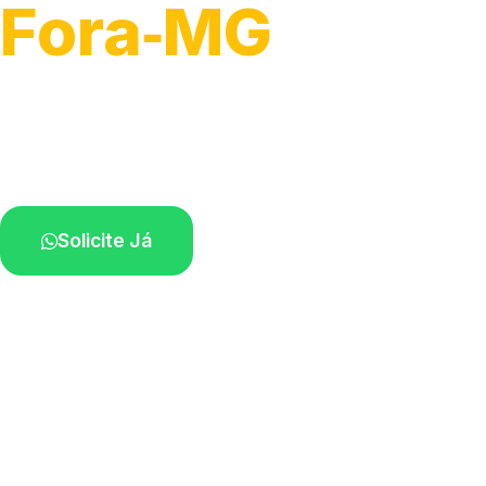
Fora‑MG
Atendimento para remoção veicular.
Profissionais atuando na sua região.
Solicite Já