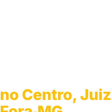
Guincho para 
no Centro, Juiz
Fora‑MG