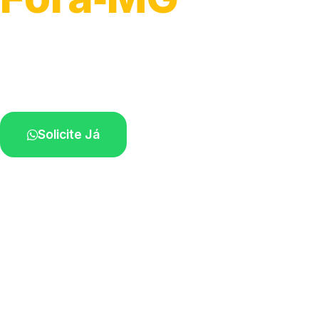
Atendimento ágil e remoção de motos.
Equipe disponível próximo a você.
Solicite Já