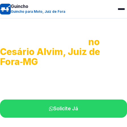
Guincho
Guincho para Moto, Juiz de Fora
Guincho para Moto
no
Cesário Alvim, Juiz de
Fora‑MG
Atendimento ágil e remoção de motos.
Equipe disponível próximo a você.
Solicite Já