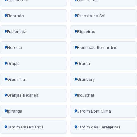
Eldorado
Encosta do Sol
Esplanada
Filgueiras
Floresta
Francisco Bernardino
Grajaú
Grama
Graminha
Granbery
Granjas Betânea
Industrial
Ipiranga
Jardim Bom Clima
Jardim Casablanca
Jardim das Laranjeiras