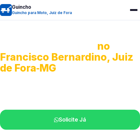
Guincho
Guincho para Moto, Juiz de Fora
Guincho para Moto
no
Francisco Bernardino, Juiz
de Fora‑MG
Atendimento ágil e remoção de motos.
Equipe disponível próximo a você.
Solicite Já