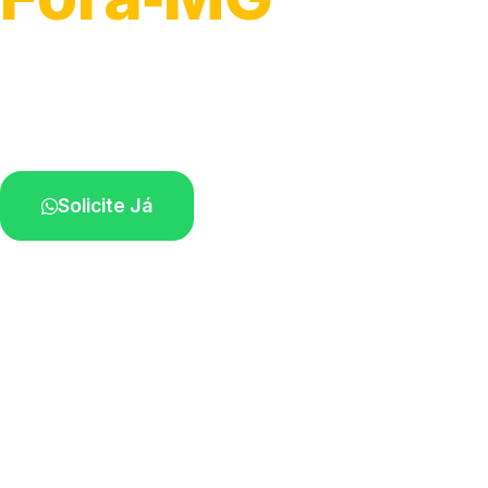
Atendimento ágil e remoção de motos.
Equipe disponível próximo a você.
Solicite Já