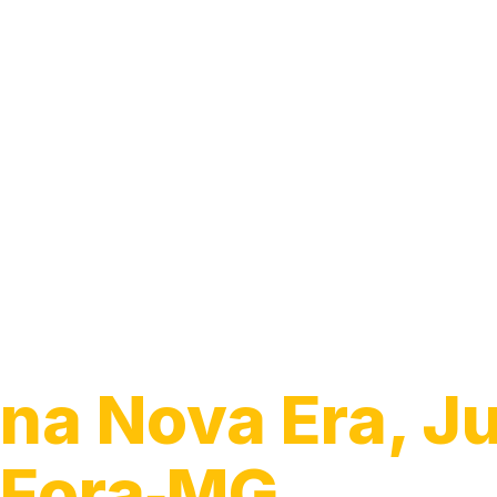
Guincho para 
na Nova Era, Ju
Fora‑MG