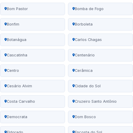
Bom Pastor
Bomba de Fogo
Bonfim
Borboleta
Botanágua
Carlos Chagas
Cascatinha
Centenário
Centro
Cerâmica
Cesário Alvim
Cidade do Sol
Costa Carvalho
Cruzeiro Santo Antônio
Democrata
Dom Bosco
Eldorado
Encosta do Sol