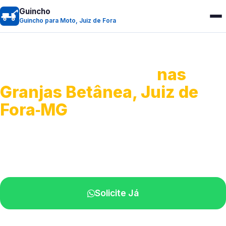
Guincho
Guincho para Moto, Juiz de Fora
Guincho para Moto
nas
Granjas Betânea, Juiz de
Fora‑MG
Atendimento ágil e remoção de motos.
Equipe disponível próximo a você.
Solicite Já