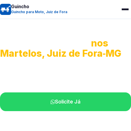
Guincho
Guincho para Moto, Juiz de Fora
Guincho para Moto
nos
Martelos, Juiz de Fora‑MG
Atendimento ágil e remoção de motos.
Equipe disponível próximo a você.
Solicite Já