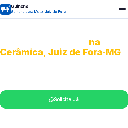
Guincho
Guincho para Moto, Juiz de Fora
Guincho para Moto
na
Cerâmica, Juiz de Fora‑MG
Atendimento ágil e remoção de motos.
Equipe disponível próximo a você.
Solicite Já