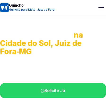
Guincho
Guincho para Moto, Juiz de Fora
Guincho para Moto
na
Cidade do Sol, Juiz de
Fora‑MG
Atendimento ágil e remoção de motos.
Equipe disponível próximo a você.
Solicite Já