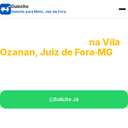
Guincho
Guincho para Moto, Juiz de Fora
Guincho para Moto
na Vila
Ozanan, Juiz de Fora‑MG
Atendimento ágil e remoção de motos.
Equipe disponível próximo a você.
Solicite Já