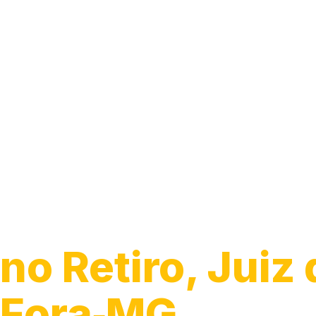
Guincho para 
no Retiro, Juiz
Fora‑MG