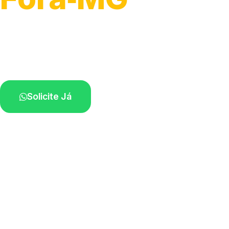
Atendimento ágil e remoção de motos.
Equipe disponível próximo a você.
Solicite Já