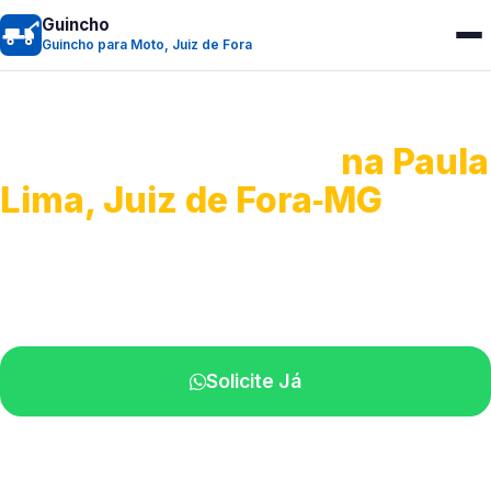
Guincho
Guincho para Moto, Juiz de Fora
Guincho para Moto
na Paula
Lima, Juiz de Fora‑MG
Atendimento ágil e remoção de motos.
Equipe disponível próximo a você.
Solicite Já