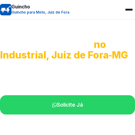
Guincho
Guincho para Moto, Juiz de Fora
Guincho para Moto
no
Industrial, Juiz de Fora‑MG
Atendimento ágil e remoção de motos.
Equipe disponível próximo a você.
Solicite Já