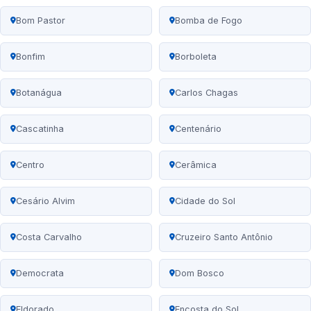
Bom Pastor
Bomba de Fogo
Bonfim
Borboleta
Botanágua
Carlos Chagas
Cascatinha
Centenário
Centro
Cerâmica
Cesário Alvim
Cidade do Sol
Costa Carvalho
Cruzeiro Santo Antônio
Democrata
Dom Bosco
Eldorado
Encosta do Sol