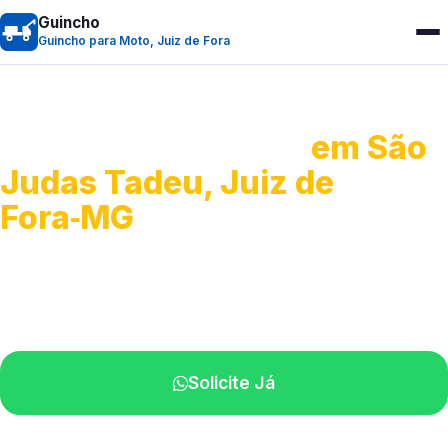
Guincho
Guincho para Moto, Juiz de Fora
Guincho para Moto
em São
Judas Tadeu, Juiz de
Fora‑MG
Atendimento ágil e remoção de motos.
Equipe disponível próximo a você.
Solicite Já