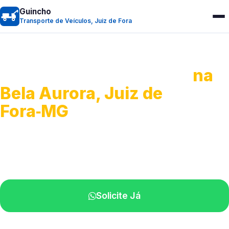
Guincho
Transporte de Veículos, Juiz de Fora
Transporte de Veículos
na
Bela Aurora, Juiz de
Fora‑MG
Recolhimento de veículos em geral.
Equipe especializada na sua localidade.
Solicite Já