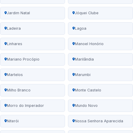
Jardim Natal
Jóquei Clube
Ladeira
Lagoa
Linhares
Manoel Honório
Mariano Procópio
Marilândia
Martelos
Marumbi
Milho Branco
Monte Castelo
Morro do Imperador
Mundo Novo
Niterói
Nossa Senhora Aparecida