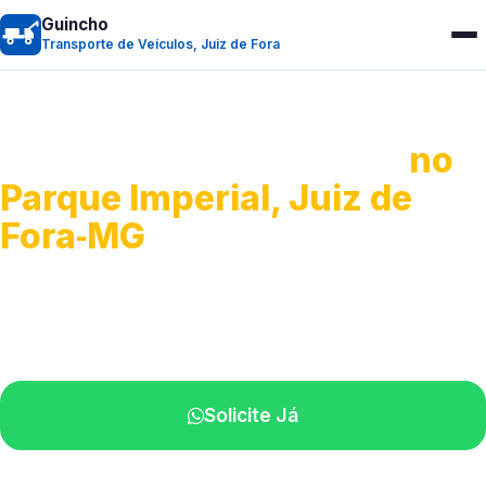
Guincho
Transporte de Veículos, Juiz de Fora
Transporte de Veículos
no
Parque Imperial, Juiz de
Fora‑MG
Recolhimento de veículos em geral.
Equipe especializada na sua localidade.
Solicite Já