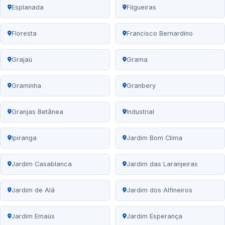
Esplanada
Filgueiras
Floresta
Francisco Bernardino
Grajaú
Grama
Graminha
Granbery
Granjas Betânea
Industrial
Ipiranga
Jardim Bom Clima
Jardim Casablanca
Jardim das Laranjeiras
Jardim de Alá
Jardim dos Alfineiros
Jardim Emaús
Jardim Esperança