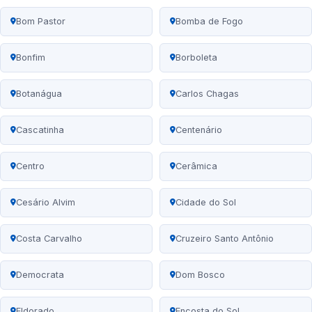
Bom Pastor
Bomba de Fogo
Bonfim
Borboleta
Botanágua
Carlos Chagas
Cascatinha
Centenário
Centro
Cerâmica
Cesário Alvim
Cidade do Sol
Costa Carvalho
Cruzeiro Santo Antônio
Democrata
Dom Bosco
Eldorado
Encosta do Sol