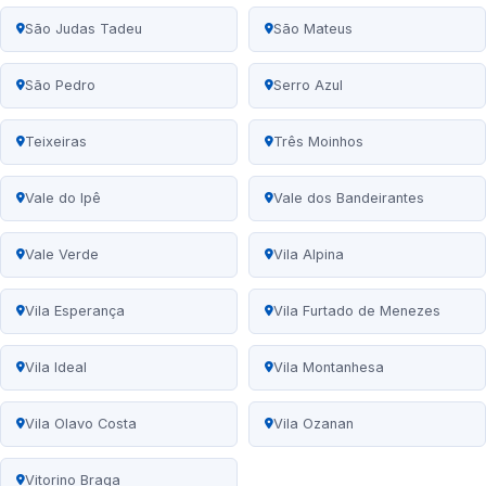
São Judas Tadeu
São Mateus
São Pedro
Serro Azul
Teixeiras
Três Moinhos
Vale do Ipê
Vale dos Bandeirantes
Vale Verde
Vila Alpina
Vila Esperança
Vila Furtado de Menezes
Vila Ideal
Vila Montanhesa
Vila Olavo Costa
Vila Ozanan
Vitorino Braga