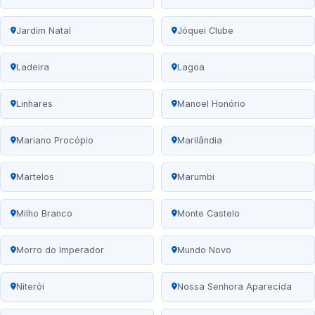
Jardim Natal
Jóquei Clube
Ladeira
Lagoa
Linhares
Manoel Honório
Mariano Procópio
Marilândia
Martelos
Marumbi
Milho Branco
Monte Castelo
Morro do Imperador
Mundo Novo
Niterói
Nossa Senhora Aparecida