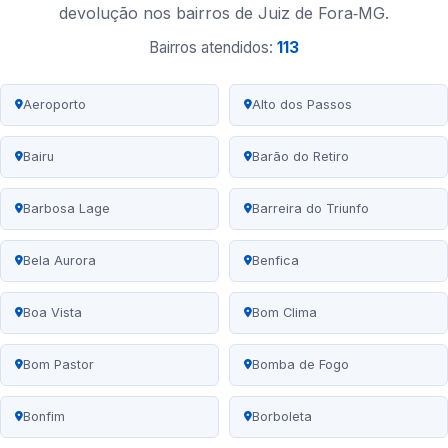
devolução nos bairros de Juiz de Fora‑MG.
Bairros atendidos:
113
Aeroporto
Alto dos Passos
Bairu
Barão do Retiro
Barbosa Lage
Barreira do Triunfo
Bela Aurora
Benfica
Boa Vista
Bom Clima
Bom Pastor
Bomba de Fogo
Bonfim
Borboleta