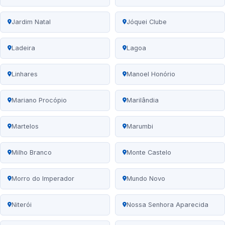
Jardim Natal
Jóquei Clube
Ladeira
Lagoa
Linhares
Manoel Honório
Mariano Procópio
Marilândia
Martelos
Marumbi
Milho Branco
Monte Castelo
Morro do Imperador
Mundo Novo
Niterói
Nossa Senhora Aparecida