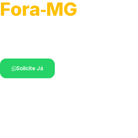
Fora‑MG
Recolhimento de veículos em geral.
Equipe especializada na sua localidade.
Solicite Já